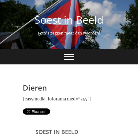
Ga
naar
Soest in Beeld
de
inhoud
Foto’s zeggen meer dan woorden!
Dieren
[easymedia-fotorama med=”345″]
SOEST IN BEELD