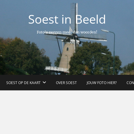
Soest in Beeld
Foto’s zeggen meer dan woorden!
SOEST OP DE KAART
OVER SOEST
JOUW FOTO HIER?
CON