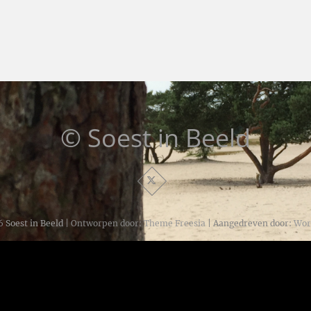
© Soest in Beeld
6
Soest in Beeld
| Ontworpen door:
Theme Freesia
| Aangedreven door:
Wor