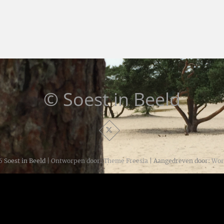
© Soest in Beeld
6
Soest in Beeld
| Ontworpen door:
Theme Freesia
| Aangedreven door:
Wor