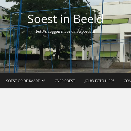
Soest in Beeld
Foto’s zeggen meer dan woorden!
SOEST OP DE KAART
OVER SOEST
JOUW FOTO HIER?
CON