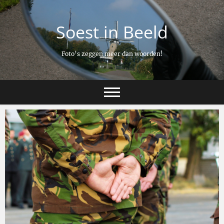
Ga
naar
Soest in Beeld
de
inhoud
Foto’s zeggen meer dan woorden!