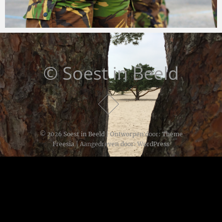
Carola Lensink
15 oktober 2015
© Soest in Beeld
© 2026
Soest in Beeld
| Ontworpen door:
Theme
Freesia
| Aangedreven door:
WordPress