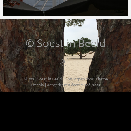
Mark
8 september 2015
© Soest in Beeld
© 2026
Soest in Beeld
| Ontworpen door:
Theme
Freesia
| Aangedreven door:
WordPress