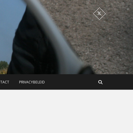
TACT
PRIVACYBELEID