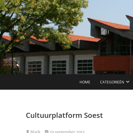
Ga
naar
de
inhoud
HOME
CATEGORIEËN
Cultuurplatform Soest
Mark
20 september 2015