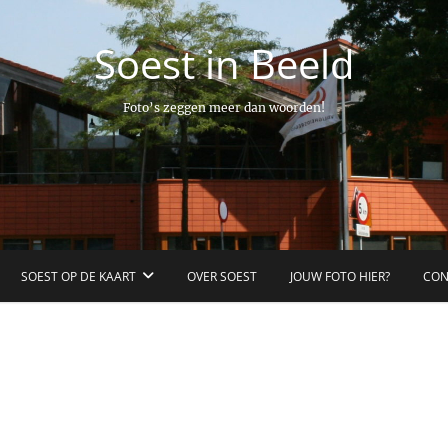
Soest in Beeld
Foto’s zeggen meer dan woorden!
SOEST OP DE KAART
OVER SOEST
JOUW FOTO HIER?
CON