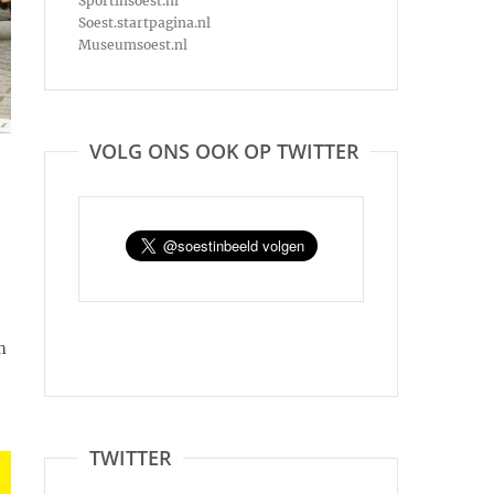
Sportinsoest.nl
Soest.startpagina.nl
Museumsoest.nl
VOLG ONS OOK OP TWITTER
n
TWITTER