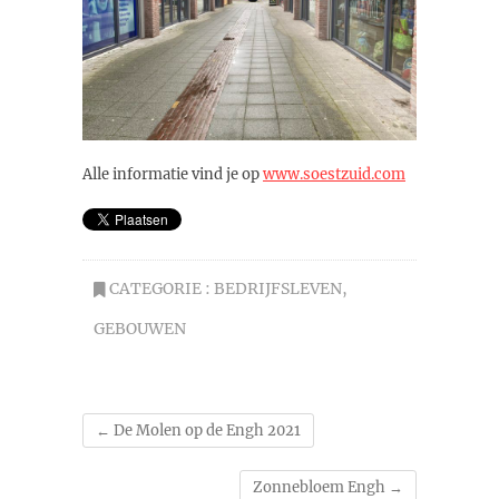
Alle informatie vind je op
www.soestzuid.com
CATEGORIE :
BEDRIJFSLEVEN
,
GEBOUWEN
←
De Molen op de Engh 2021
Zonnebloem Engh
→