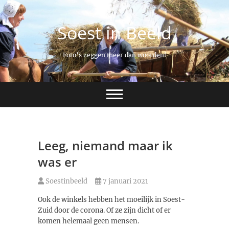
Ga
naar
Soest in Beeld
de
inhoud
Foto’s zeggen meer dan woorden!
Leeg, niemand maar ik
was er
Soestinbeeld
7 januari 2021
Ook de winkels hebben het moeilijk in Soest-
Zuid door de corona. Of ze zijn dicht of er
komen helemaal geen mensen.