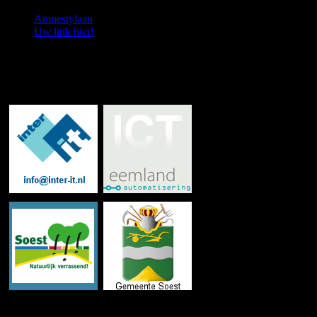
Amnestylaan
Uw link hier!
Met dank aan