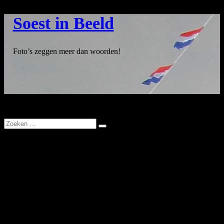
Ga
Soest in Beeld
naar
de
inhoud
Foto’s zeggen meer dan woorden!
Oude
Ambachtenmarkt