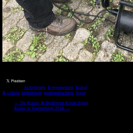
Categorie :
Activiteiten
,
Evenementen
,
Kunst
& cultuur
kerkebuurt
,
oudeambachten
,
Soest
←
De Kunst- & Bedrijven Route Soest
Kunst in Soesterberg 2018
→