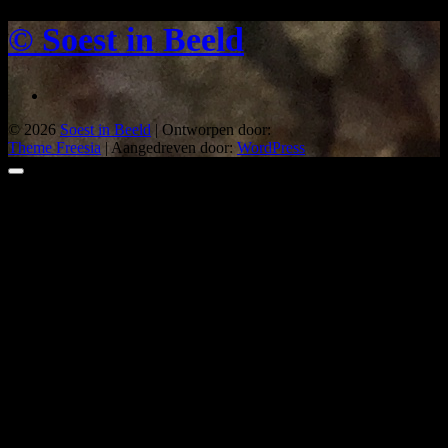
© Soest in Beeld
© 2026
Soest in Beeld
| Ontworpen door:
Theme Freesia
| Aangedreven door:
WordPress