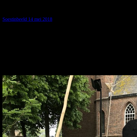
2018
Soestinbeeld
14 mei 2018
De Ambachten Markt organisatie had er weer
een mooi feest van gemaakt. Ze ontvingen u als
bezoeker op Hemelvaartsdag in de Kerkebuurt
van Soest waar u samen met hun van deze
heerlijke markt kon genieten.
Zoals van ouds waren er weer vele oude
ambachten te bewonderen.