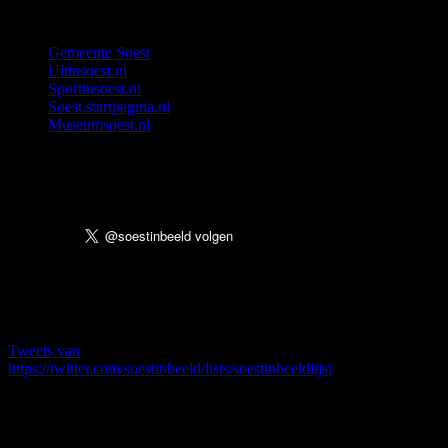
Handige Links
Gemeente Soest
Uitinsoest.nl
Sportinsoest.nl
Soest.startpagina.nl
Museumsoest.nl
Volg ons ook op Twitter
Twitter
Tweets van
https://twitter.com/soestinbeeld/lists/soestinbeeldlijst
Straten en Wijken