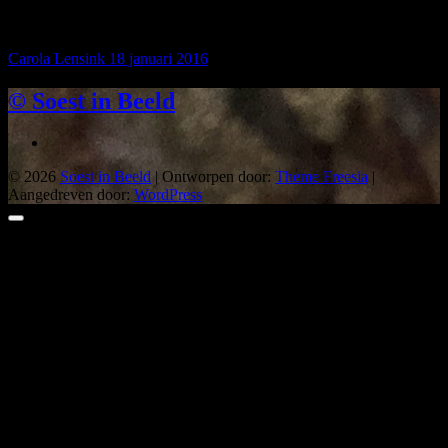
2016….schitterend!! De Stompert is een natuurgebied van 65
hectare bij het noordelijke…
Carola Lensink
18 januari 2016
© Soest in Beeld
© 2026
Soest in Beeld
| Ontworpen door:
Theme Freesia
|
Aangedreven door:
WordPress