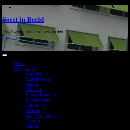
Ga
naar
de
Soest in Beeld
inhoud
Foto’s zeggen meer dan woorden!
Home
Categorieën
Activiteiten
Bedrijfsleven
Dieren
Diversen
Eten & Drinken
Evenementen
Gebouwen
Historie
Kunst & cultuur
Mensen
Natuur