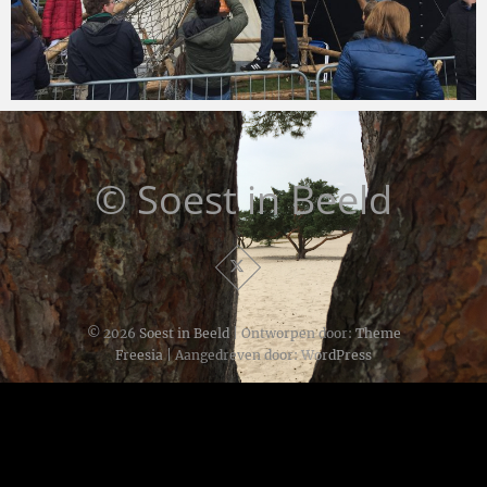
Soestinbeeld
27 april 2016
© Soest in Beeld
© 2026
Soest in Beeld
| Ontworpen door:
Theme
Freesia
| Aangedreven door:
WordPress