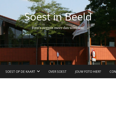
Soest in Beeld
Foto’s zeggen meer dan woorden!
SOEST OP DE KAART
OVER SOEST
JOUW FOTO HIER?
CON