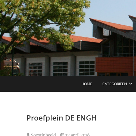
Ga
naar
de
inhoud
HOME
CATEGORIEËN
Proefplein DE ENGH
Soestinbeeld
27 april 2016