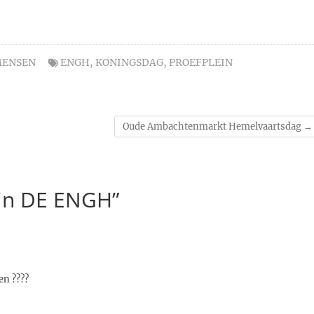
ENSEN
ENGH
,
KONINGSDAG
,
PROEFPLEIN
Oude Ambachtenmarkt Hemelvaartsdag
→
ein DE ENGH”
en ????