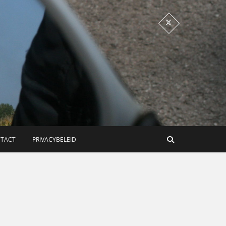
TACT
PRIVACYBELEID