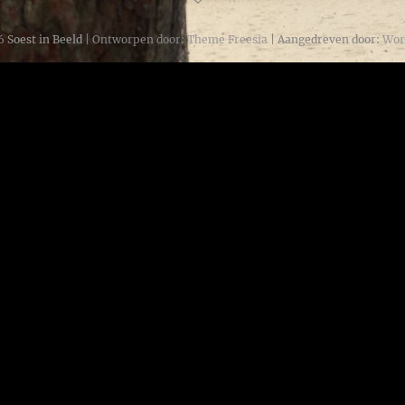
6
Soest in Beeld
| Ontworpen door:
Theme Freesia
| Aangedreven door:
Wor