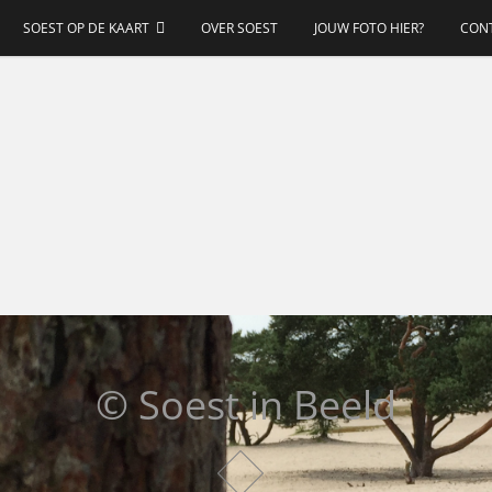
SOEST OP DE KAART
OVER SOEST
JOUW FOTO HIER?
CON
© Soest in Beeld