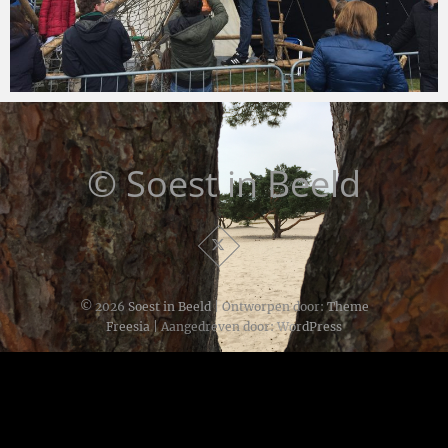
Soestinbeeld
27 april 2016
© Soest in Beeld
© 2026
Soest in Beeld
| Ontworpen door:
Theme
Freesia
| Aangedreven door:
WordPress