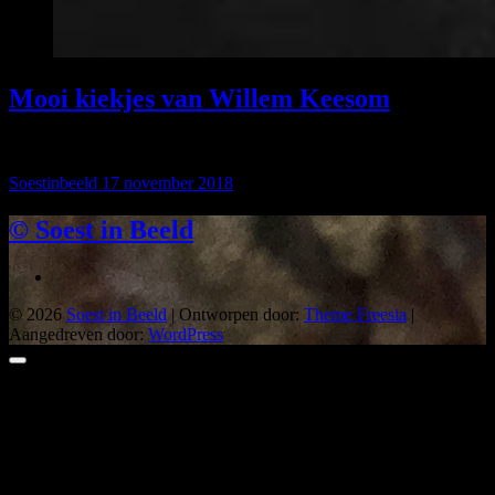
Mooi kiekjes van Willem Keesom
foto’s: Willem Keesom
Soestinbeeld
17 november 2018
© Soest in Beeld
© 2026
Soest in Beeld
| Ontworpen door:
Theme Freesia
|
Aangedreven door:
WordPress