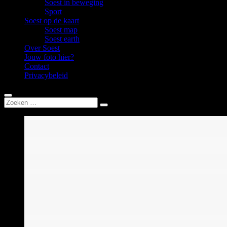
Soest in beweging
Sport
Soest op de kaart
Soest map
Soest earth
Over Soest
Jouw foto hier?
Contact
Privacybeleid