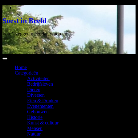
Ga
naar
de
Soest in Beeld
inhoud
Foto’s zeggen meer dan woorden!
Home
Categorieën
Activiteiten
Bedrijfsleven
Dieren
Diversen
Eten & Drinken
Evenementen
Gebouwen
Historie
Kunst & cultuur
Mensen
Natuur