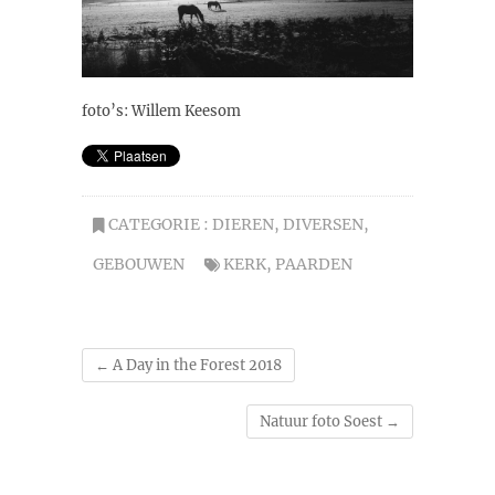
foto’s: Willem Keesom
CATEGORIE :
DIEREN
,
DIVERSEN
,
GEBOUWEN
KERK
,
PAARDEN
←
A Day in the Forest 2018
Natuur foto Soest
→