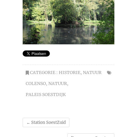
CATEGORIE :
HISTORIE
,
NATUUR
COLENSO
,
NATUUR
,
PALEIS SOESTDIJK
←
Station SoestZuid