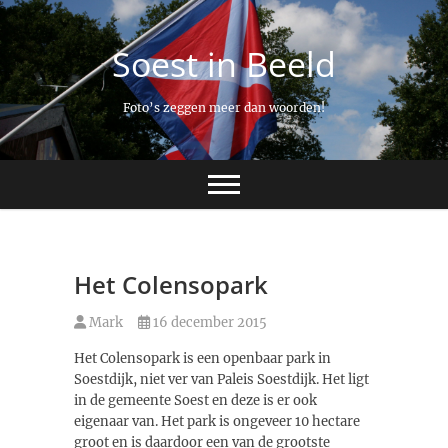
Ga
naar
Soest in Beeld
de
inhoud
Foto’s zeggen meer dan woorden!
Het Colensopark
Mark
16 december 2015
Het Colensopark is een openbaar park in
Soestdijk, niet ver van Paleis Soestdijk. Het ligt
in de gemeente Soest en deze is er ook
eigenaar van. Het park is ongeveer 10 hectare
groot en is daardoor een van de grootste