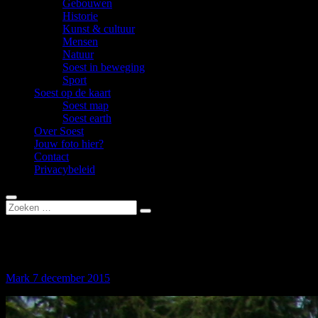
Gebouwen
Historie
Kunst & cultuur
Mensen
Natuur
Soest in beweging
Sport
Soest op de kaart
Soest map
Soest earth
Over Soest
Jouw foto hier?
Contact
Privacybeleid
Station SoestZuid
Mark
7 december 2015