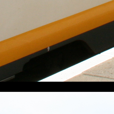
oorlijn Den Dolder – Baarn. Het perron ligt bovenaan de spoordijk,