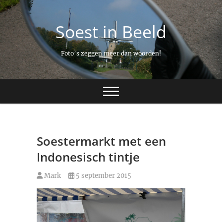
Ga
naar
Soest in Beeld
de
inhoud
Foto’s zeggen meer dan woorden!
Soestermarkt met een
Indonesisch tintje
Mark
5 september 2015