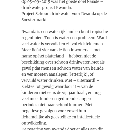
Op 05-09-2015 was het goede doel Naïade –
drinkwaterproject Rwanda.
Project Schoon drinkwater voor Rwanda op de
Soestermarkt
Rwanda is een waterrijk land en kent tropische
regenbuien. Toch is water een probleem. Want
veel water is vervuild en zit vol ziektekiemen.
Maar liefst vier van de tien inwoners – met
name op het platteland – hebben niet de
beschikking over schoon drinkwater. Met als
gevolg dat mensen schoon water van heinde
en ver moeten aanslepen (letterlijk), of
vervuild water drinken. Met – uiteraard! –
ziektes tot gevolg waardoor 11% van de
kinderen niet eens de vijf jaar haalt, en nog
veel meer kinderen gedurende langere
periodes niet naar school kunnen. Met
negatieve gevolgen voor zowel hun
lichamelijke als geestelijke en intellectuele
ontwikkeling.
De regering van Rwanda doet er alles aan dit